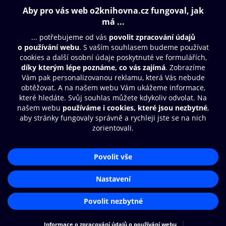
Obsah ke stažení
Moje O2 Knihovna
Další zábava
© O2 Czech Republic a.s.
Nákupní řád
Přístupnost
Aplikace O2 Knihovna
Zásady zpracování osobních údajů
Čti a poslouchej své e-knihy a
Cookies
audioknihy rychleji a pohodlněji.
Nastavení cookies
STÁHNOUT