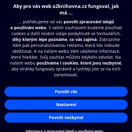
Obsah ke stažení
Moje O2 Knihovna
Další zábava
© O2 Czech Republic a.s.
Nákupní řád
Přístupnost
Aplikace O2 Knihovna
Zásady zpracování osobních údajů
Čti a poslouchej své e-knihy a
Cookies
audioknihy rychleji a pohodlněji.
Nastavení cookies
STÁHNOUT