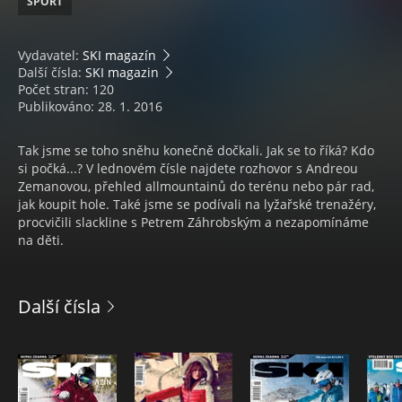
SPORT
Vydavatel:
SKI magazín
Další čísla:
SKI magazin
Počet stran: 120
Publikováno: 28. 1. 2016
Tak jsme se toho sněhu konečně dočkali. Jak se to říká? Kdo
si počká...? V lednovém čísle najdete rozhovor s Andreou
Zemanovou, přehled allmountainů do terénu nebo pár rad,
jak koupit hole. Také jsme se podívali na lyžařské trenažéry,
procvičili slackline s Petrem Záhrobským a nezapomínáme
na děti.
Další čísla