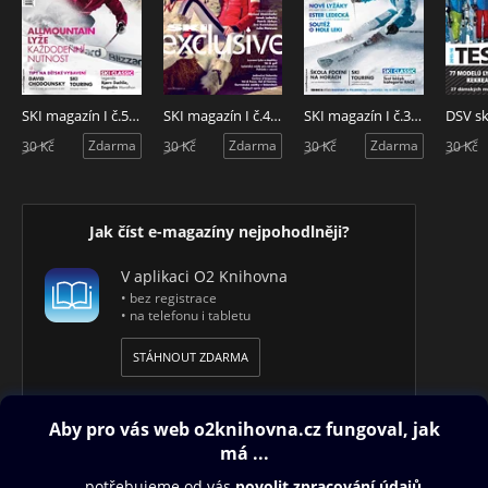
SKI magazín I č.5 – 2016/17
SKI magazín I č.4 – 2016/17
SKI magazín I č.3 – 2016/17
Zdarma
Zdarma
Zdarma
30 Kč
30 Kč
30 Kč
30 Kč
Jak číst e-magazíny nejpohodlněji?
V aplikaci O2 Knihovna
• bez registrace
• na telefonu i tabletu
STÁHNOUT ZDARMA