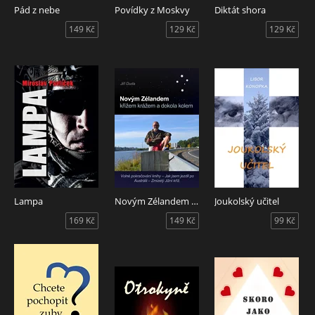
Pád z nebe
Povídky z Moskvy
Diktát shora
149 Kč
129 Kč
129 Kč
Lampa
Novým Zélandem křížem krážem a dokola kolem
Joukolský učitel
169 Kč
149 Kč
99 Kč