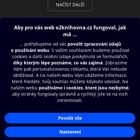
NAČÍST DALŠÍ
Obsah ke stažení
Moje O2 Knihovna
Další zábava
© O2 Czech Republic a.s.
Nákupní řád
Přístupnost
Aplikace O2 Knihovna
Zásady zpracování osobních údajů
Čti a poslouchej své e-knihy a
Cookies
audioknihy rychleji a pohodlněji.