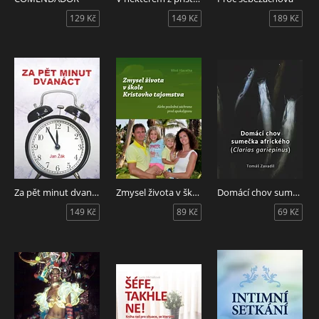
129 Kč
149 Kč
189 Kč
Za pět minut dvanáct
Zmysel života v škole Kristovho tajomstva
Domácí chov sumečka afrického (Clarias gariepinus)
149 Kč
89 Kč
69 Kč