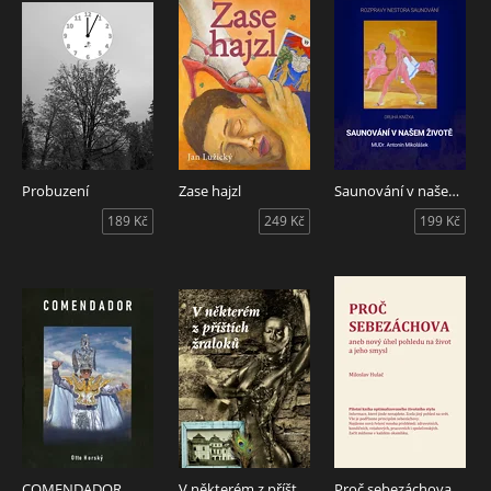
Probuzení
Zase hajzl
Saunování v našem životě
189 Kč
249 Kč
199 Kč
COMENDADOR
V některém z příštích žraloků
Proč sebezáchova