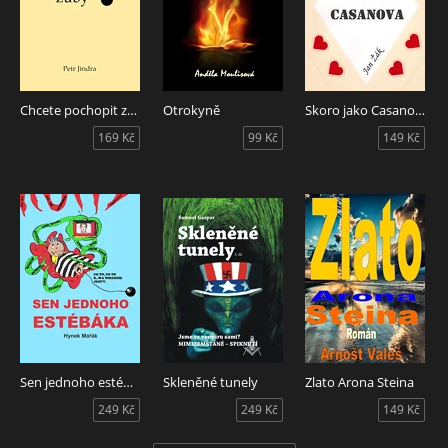
Chcete pochopit zuby?
Otrokyně
Skoro jako Casanova
169 Kč
99 Kč
149 Kč
Sen jednoho estébáka
Skleněné tunely
Zlato Arona Steina
249 Kč
249 Kč
149 Kč