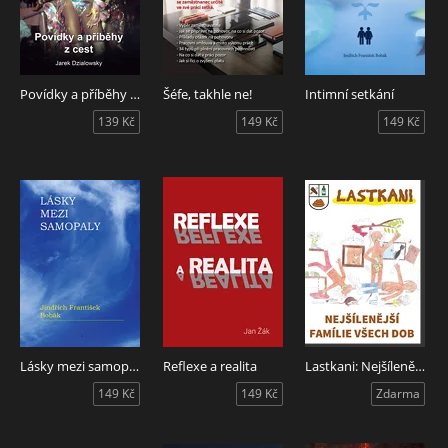
Povídky a příběhy z cest
Šéfe, takhle ne!
Intimní setkání
139 Kč
149 Kč
149 Kč
Lásky mezi samopaly
Reflexe a realita
Lastkani: Nejšílenější famílie všech dob
149 Kč
149 Kč
Zdarma