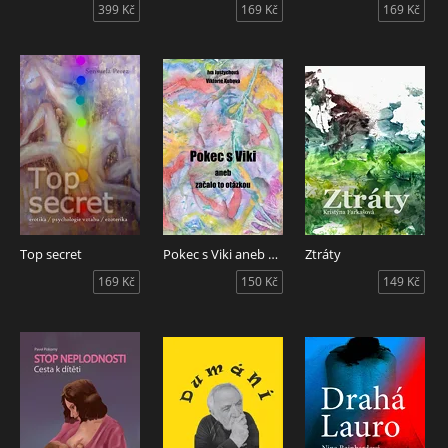
399 Kč
169 Kč
169 Kč
Top secret
Pokec s Viki aneb začalo to otázkou
Ztráty
169 Kč
150 Kč
149 Kč