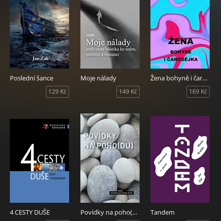
Poslední šance
Moje nálady
Žena bohyně i čarodějka
129 Kč
149 Kč
169 Kč
4 CESTY DUŠE
Povídky na poho(du)
Tandem