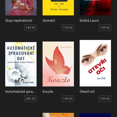
Stop neplodnosti
Dumání
Drahá Lauro
149 Kč
139 Kč
149 Kč
Automatické zpracování dat pomocí KNIME Analytics Platform
Kouzlo
Otevři oči
289 Kč
149 Kč
149 Kč