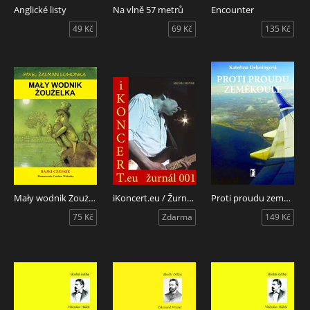
Anglické listy
Na vlně 57 metrů
Encounter
49 Kč
69 Kč
135 Kč
Mały wodnik Żoużelka
iKoncert.eu / Žurnál 001
Proti proudu zeměkoule
75 Kč
Zdarma
149 Kč