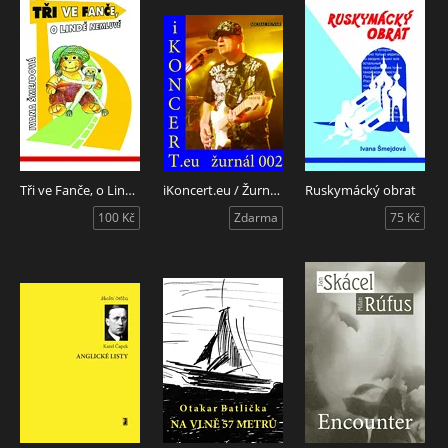
Tři ve Fanče, o Lindě nemluvě
iKoncert.eu / Žurnál 002
Ruskymácký obrat
100 Kč
Zdarma
75 Kč