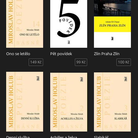
Ono se letělo
Pět povídek
Zlín Praha Zlín
149 Kč
99 Kč
100 Kč
Denní služba
Achilles a želva
Slabikář