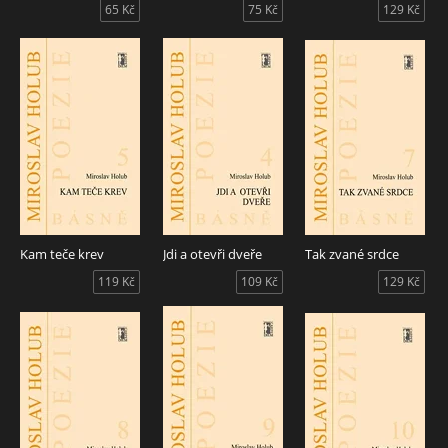
65 Kč
75 Kč
129 Kč
Kam teče krev
Jdi a otevři dveře
Tak zvané srdce
119 Kč
109 Kč
129 Kč