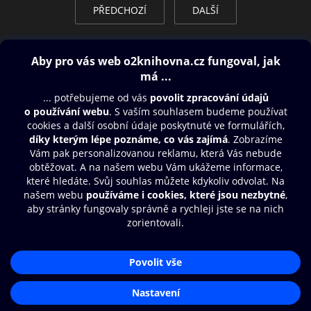
PŘEDCHOZÍ
DALŠÍ
Obsah ke stažení
Moje O2 Knihovna
Další zábava
© O2 Czech Republic a.s.
Nákupní řád
Přístupnost
Aplikace O2 Knihovna
Zásady zpracování osobních údajů
Čti a poslouchej své e-knihy a
Cookies
audioknihy rychleji a pohodlněji.