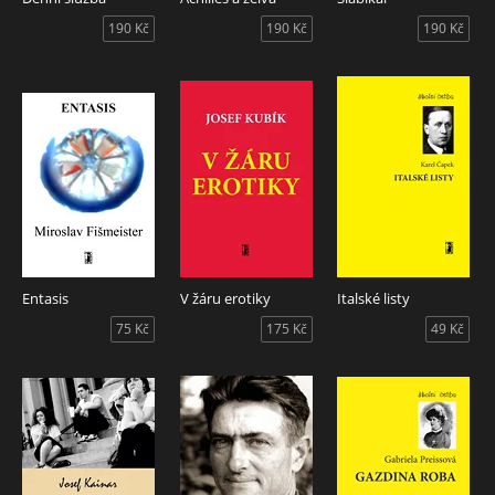
190 Kč
190 Kč
190 Kč
Entasis
V žáru erotiky
Italské listy
75 Kč
175 Kč
49 Kč