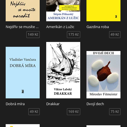
Nejdřív se musíte narodit
Amerikán z Lužic
Gazdina roba
149 Kč
175 Kč
49 Kč
Dobrá míra
Drakkar
Dvojí dech
49 Kč
169 Kč
75 Kč