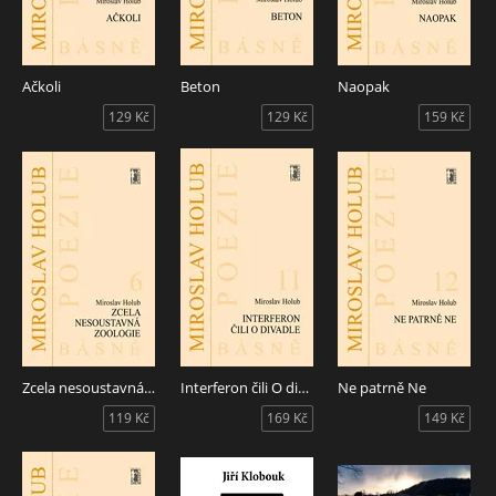
Ačkoli
Beton
Naopak
129 Kč
129 Kč
159 Kč
Zcela nesoustavná zoologie
Interferon čili O divadle
Ne patrně Ne
119 Kč
169 Kč
149 Kč