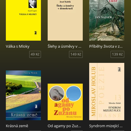
Válka s Mloky
Šlehy a úsměvy v demokracii
Příběhy života v zemřelém čase
49 Kč
149 Kč
139 Kč
Krásná země
Od agamy po Zuzanu
Syndrom mizející plíce