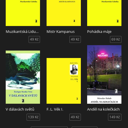
Muzikantská Liduška
Mistr Kampanus
Pohádka máje
49 Kč
49 Kč
69 Kč
V dálavách světů
F. L. Věk I.
Anděl na kolečkách
139 Kč
49 Kč
149 Kč