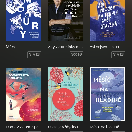
Můry
Aby vzpomínky nevybledly jako číslo na mém předloktí
Asi nejsem na tenhle svět stavěná
319 Kč
399 Kč
319 Kč
Domov zlatem spravený
U vás je vždycky tak strašně ticho
Měsíc na hladině