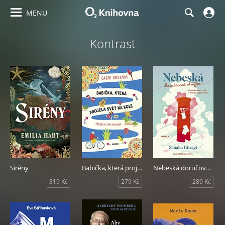
MENU
Kontrast
Sirény
Babička, která projela svět na kole
Nebeská doručovací služba
319 Kč
279 Kč
289 Kč