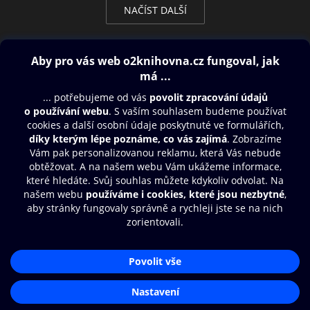
NAČÍST DALŠÍ
Obsah ke stažení
Moje O2 Knihovna
Další zábava
© O2 Czech Republic a.s.
Nákupní řád
Přístupnost
Aplikace O2 Knihovna
Zásady zpracování osobních údajů
Čti a poslouchej své e-knihy a
Cookies
audioknihy rychleji a pohodlněji.