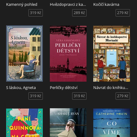
Kamenný pohled
Hvězdopravci z kavárny Úplněk
Kočičí kavárna
319 Kč
289 Kč
279 Kč
S láskou, Agneta
Perličky dětství
Návrat do knihkupectví Morisaki
319 Kč
319 Kč
279 Kč