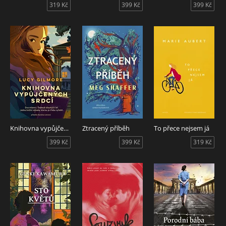
319 Kč
399 Kč
399 Kč
Knihovna vypůjčených srdcí
Ztracený příběh
To přece nejsem já
399 Kč
399 Kč
319 Kč