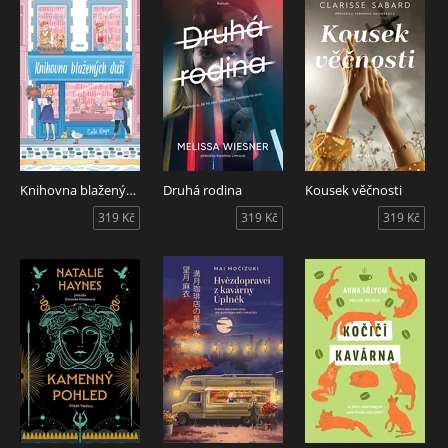
Knihovna blažených duší
Druhá rodina
Kousek věčnosti
319 Kč
319 Kč
319 Kč