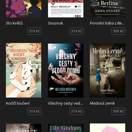
Sto květů
Souzvuk
Porodní bába z Berlína
319 Kč
319 Kč
399 Kč
Kočičí loučení
Všechny cesty vedou domů
Medová země
319 Kč
319 Kč
399 Kč