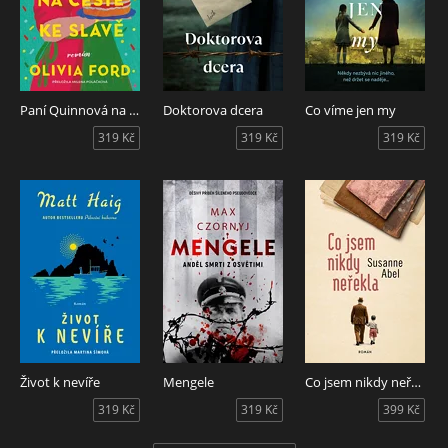
Paní Quinnová na cestě ke slávě
Doktorova dcera
Co víme jen my
319 Kč
319 Kč
319 Kč
Život k nevíře
Mengele
Co jsem nikdy neřekla
319 Kč
319 Kč
399 Kč