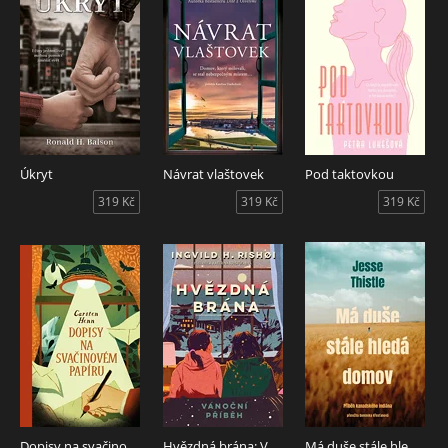
Úkryt
Návrat vlaštovek
Pod taktovkou
319 Kč
319 Kč
319 Kč
Dopisy na svačinovém papíru
Hvězdná brána: Vánoční příběh
Má duše stále hledá domov: Příběh kanadského indiána