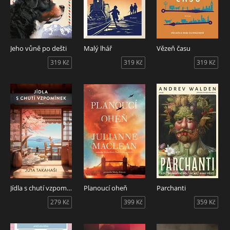
Jeho vůně po dešti
Malý lhář
Vězeň času
319 Kč
319 Kč
319 Kč
Jídla s chutí vzpomínek
Planoucí oheň
Parchanti
279 Kč
399 Kč
359 Kč