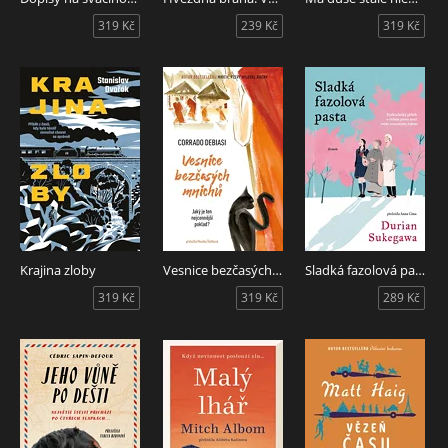
319 Kč
239 Kč
319 Kč
Krajina zloby
Vesnice bezčasých mnichů
Sladká fazolová pasta
319 Kč
319 Kč
289 Kč