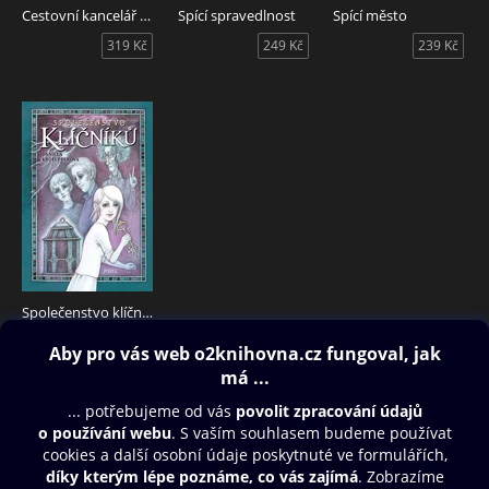
Cestovní kancelář Jinosvěty
Spící spravedlnost
Spící město
319 Kč
249 Kč
239 Kč
Společenstvo klíčníků
170 Kč
Obsah ke stažení
Moje O2 Knihovna