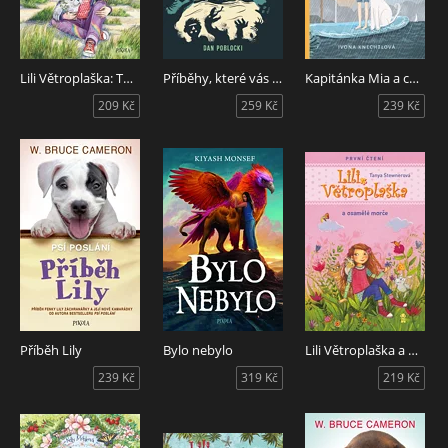
Lili Větroplaška: Tulení mládě zmizelo!
Příběhy, které vás nenechají spát
Kapitánka Mia a cesta za pokladem
209 Kč
259 Kč
239 Kč
Příběh Lily
Bylo nebylo
Lili Větroplaška a osamělé morče
239 Kč
319 Kč
219 Kč