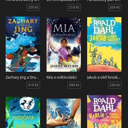
239 Kč
219 Kč
209 Kč
Zachary Jing a Dračí císař
Mia a světlovládci
Jakub a obří broskev
319 Kč
399 Kč
239 Kč