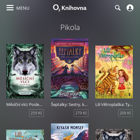
MENU
Pikola
Měsíční vlci: Poslední bitva
Šeptalky: Sestry, které mluví s duchy
Lili Větroplaška: Tygřice se do lvů nezamilovávají!
259 Kč
279 Kč
209 Kč