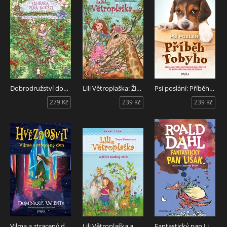
Dobrodružství dovedou létat
Lili Větroplaška: Žirafy nepřehlédneš!
Psí poslání: Příběh Tobyho
279 Kč
239 Kč
239 Kč
Vilma a ztracený den
Lili Větroplaška a příliš snaživý oslík
Fantastický pan Lišák