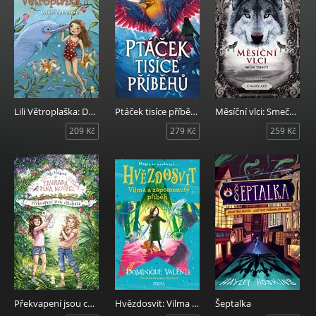
Lili Větroplaška: Delfíni v ohrožení!
Ptáček tisíce příběhů
Měsíční vlci: Smečka temnoty
209 Kč
279 Kč
259 Kč
Překvapení jsou chlupatá
Hvězdosvit: Vilma a zapomenutý příběh
Šeptalka