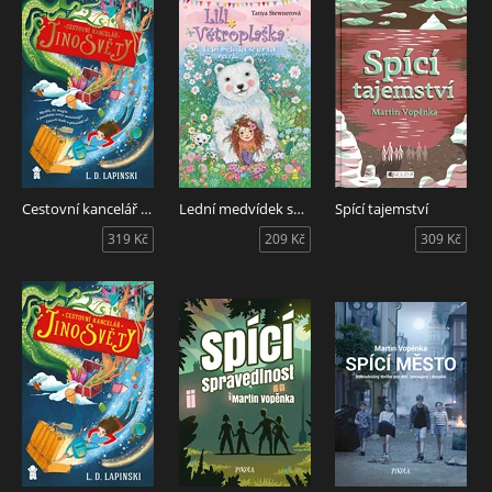
Cestovní kancelář Jinosvěty 2: Na hraně
Lední medvídek se jen tak nevzdá
Spící tajemství
319 Kč
209 Kč
309 Kč