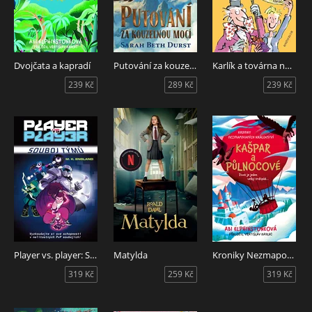
Dvojčata a kapradí
Putování za kouzelnou mocí
Karlík a továrna na čokoládu
239 Kč
289 Kč
239 Kč
Player vs. player: Souboj týmů
Matylda
Kroniky Nezmapovaných království 1
319 Kč
259 Kč
319 Kč