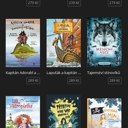
279 Kč
239 Kč
279 Kč
Kapitán Adorabl a Toulavý ostrov
Lapuťák a kapitán Adorabl
Tajemství stínovlků
289 Kč
289 Kč
289 Kč