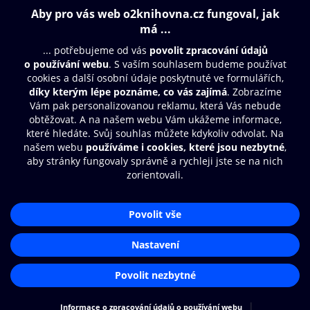
199 Kč
129 Kč
Obsah ke stažení
Moje O2 Knihovna
Další zábava
© O2 Czech Republic a.s.
Nákupní řád
Přístupnost
Aplikace O2 Knihovna
Zásady zpracování osobních údajů
Čti a poslouchej své e-knihy a
Cookies
audioknihy rychleji a pohodlněji.
Nastavení cookies
STÁHNOUT