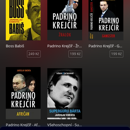
Boss Babiš
Padrino Krejčíř - Žralok
Padrino Krejčíř - Gangster
249 Kč
199 Kč
199 Kč
Padrino Krejčíř - Afričan
Všehoschopní - Superguru Bárta