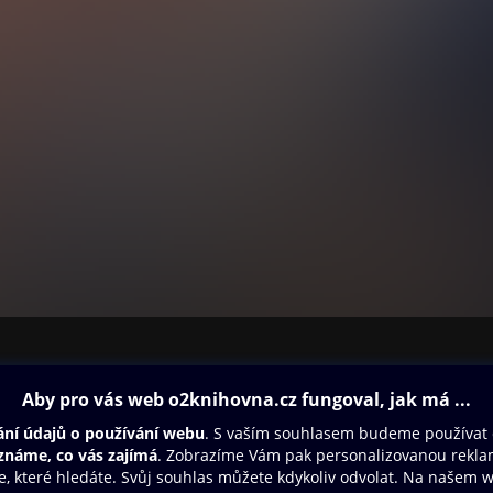
ovna
Další zábava
Oneplay
Oneplay Originály
Sport