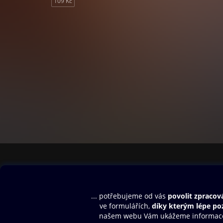
109 Kč
Obsah ke stažení
Moje O2 Knih
Uvítací melodie
Přihlásit se
Aplikace a hry
E-knihy
Dárkový poukaz
SMS/MMS Info
Audioknihy
Nápověda
Blog