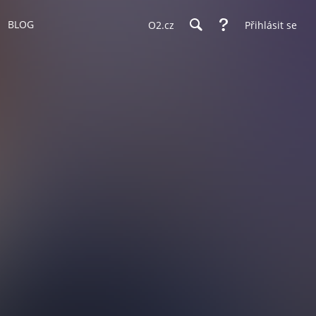
BLOG
O2.cz
Přihlásit se