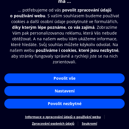
Moje O2 Knihovna
Další zábava
© O2 Czech Republic a.s.
Nákupní řád
Přístupnost
Zásady zpracování osobních údajů
Cookies
Aplikace O2 Knihovna
Nastavení cookies
Čti a poslouchej své e-knihy a
audioknihy rychleji a pohodlněji.
STÁHNOUT