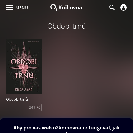
MENU
Období trnů
Období trnů
349 Kč
Obsah ke stažení