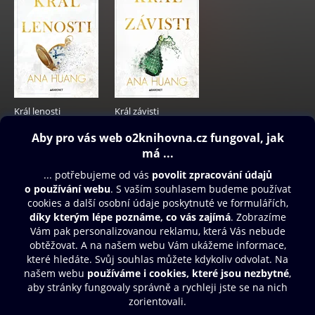
Král lenosti
Král závisti
349 Kč
349 Kč
Obsah ke stažení
Moje O2 Knihovna
Další zábava
© O2 Czech Republic a.s.