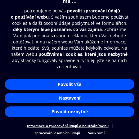
Moje O2 Knihovna
Další zábava
© O2 Czech Republic a.s.
Nákupní řád
Přístupnost
Zásady zpracování osobních údajů
Cookies
Aplikace O2 Knihovna
Nastavení cookies
Čti a poslouchej své e-knihy a
audioknihy rychleji a pohodlněji.
STÁHNOUT