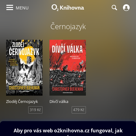
MENU
Černojazyk
Zloděj Černojazyk
Dívčí válka
319 Kč
479 Kč
Obsah ke stažení