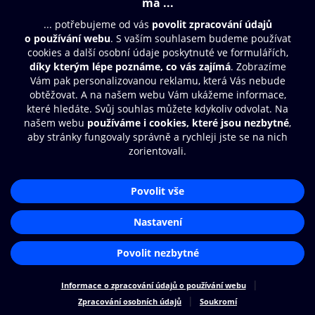
Moje O2 Knihovna
Další zábava
© O2 Czech Republic a.s.
Nákupní řád
Přístupnost
Zásady zpracování osobních údajů
Cookies
Aplikace O2 Knihovna
Nastavení cookies
Čti a poslouchej své e-knihy a
audioknihy rychleji a pohodlněji.
STÁHNOUT