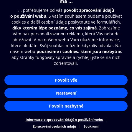
Moje O2 Knihovna
Další zábava
© O2 Czech Republic a.s.
Nákupní řád
Přístupnost
Zásady zpracování osobních údajů
Cookies
Aplikace O2 Knihovna
Nastavení cookies
Čti a poslouchej své e-knihy a
audioknihy rychleji a pohodlněji.
STÁHNOUT