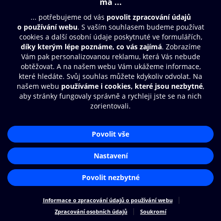
Moje O2 Knihovna
Další zábava
© O2 Czech Republic a.s.
Nákupní řád
Přístupnost
Zásady zpracování osobních údajů
Cookies
Aplikace O2 Knihovna
Nastavení cookies
Čti a poslouchej své e-knihy a
audioknihy rychleji a pohodlněji.
STÁHNOUT