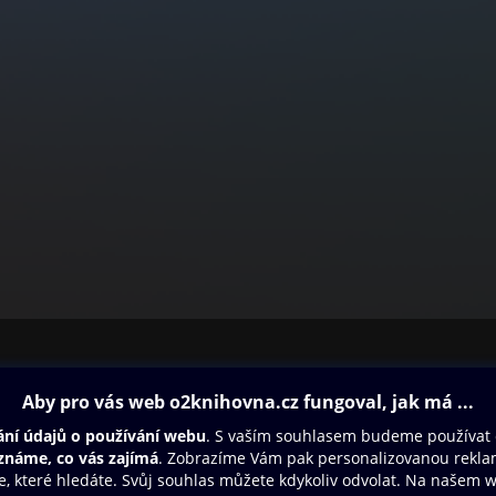
ovna
Další zábava
Oneplay
Oneplay Originály
Sport