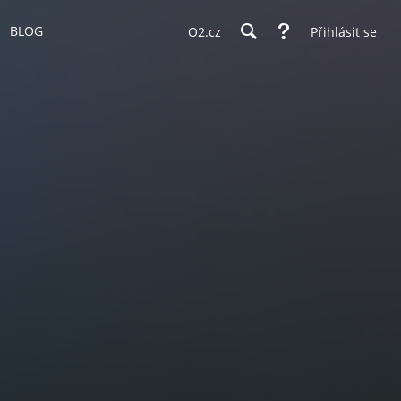
BLOG
O2.cz
Přihlásit se