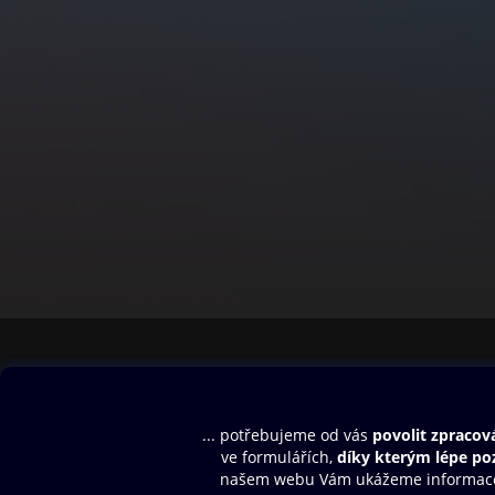
Obsah ke stažení
Moje O2 Knih
Uvítací melodie
Přihlásit se
Aplikace a hry
E-knihy
Dárkový poukaz
SMS/MMS Info
Audioknihy
Nápověda
Blog