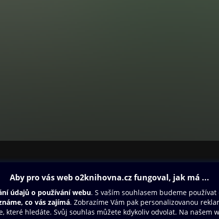
ovna
Další zábava
Oneplay
Oneplay Originály
Sport