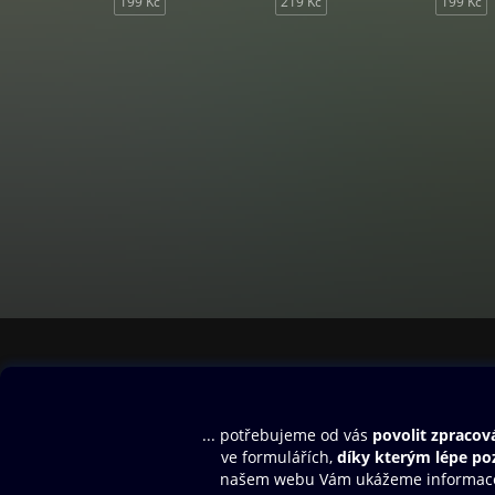
199 Kč
219 Kč
199 Kč
Obsah ke stažení
Moje O2 Knih
Uvítací melodie
Přihlásit se
Aplikace a hry
E-knihy
Dárkový poukaz
SMS/MMS Info
Audioknihy
Nápověda
Blog