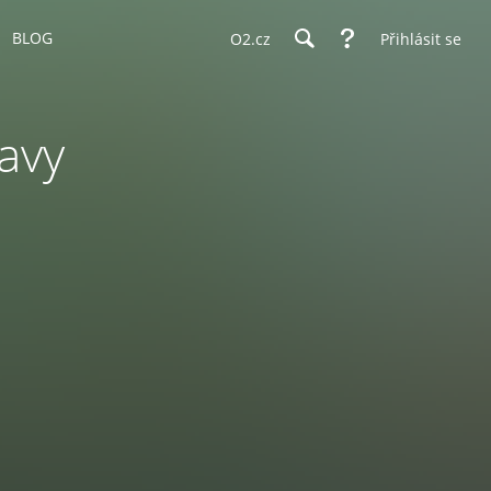
BLOG
O2.cz
Přihlásit se
ravy