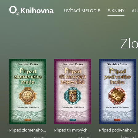
UVÍTACÍ MELODIE
E-KNIHY
AU
Zlo
Případ zlomeného meče
Případ tří mrtvých bojovníků
Případ podivného hrobu