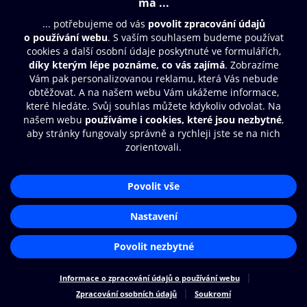
Moje O2 Knihovna
Další zábava
© O2 Czech Republic a.s.
Nákupní řád
Přístupnost
Zásady zpracování osobních údajů
Cookies
Aplikace O2 Knihovna
Nastavení cookies
Čti a poslouchej své e-knihy a
audioknihy rychleji a pohodlněji.
STÁHNOUT