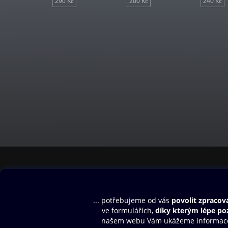
290 Kč
200 Kč
240 Kč
Obsah ke stažení
Moje O2 Knih
Uvítací melodie
Přihlásit se
Aplikace a hry
E-knihy
Dárkový poukaz
SMS/MMS Info
Audioknihy
Nápověda
Blog