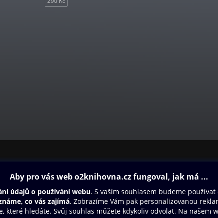
290 Kč
ovna
Další zábava
Oneplay
Oneplay Originály
Sport