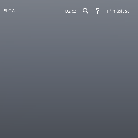
BLOG
O2.cz
Přihlásit se