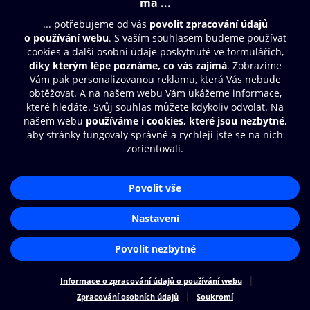
Moje O2 Knihovna
Další zábava
© O2 Czech Republic a.s.
Nákupní řád
Přístupnost
Zásady zpracování osobních údajů
Cookies
Aplikace O2 Knihovna
Nastavení cookies
Čti a poslouchej své e-knihy a
audioknihy rychleji a pohodlněji.
STÁHNOUT