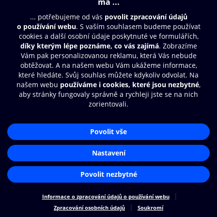
Moje O2 Knihovna
Další zábava
© O2 Czech Republic a.s.
Nákupní řád
Přístupnost
Zásady zpracování osobních údajů
Cookies
Aplikace O2 Knihovna
Nastavení cookies
Čti a poslouchej své e-knihy a
audioknihy rychleji a pohodlněji.
STÁHNOUT