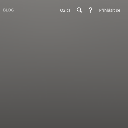
BLOG
O2.cz
Přihlásit se