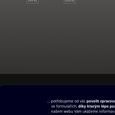
399 Kč
439 Kč
Obsah ke stažení
Moje O2 Knih
Uvítací melodie
Přihlásit se
Aplikace a hry
E-knihy
Dárkový poukaz
SMS/MMS Info
Audioknihy
Nápověda
Blog