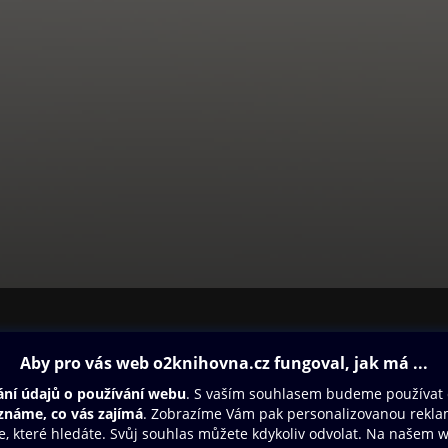
ovna
Další zábava
Oneplay
Oneplay Originály
Sport