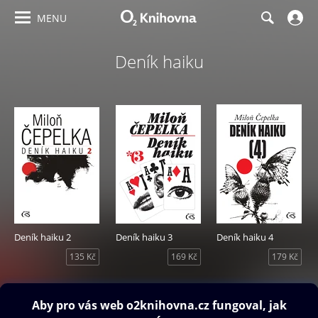
MENU
Deník haiku
Deník haiku 2
Deník haiku 3
Deník haiku 4
135 Kč
169 Kč
179 Kč
Obsah ke stažení