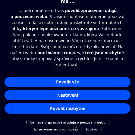
Moje O2 Knihovna
Další zábava
© O2 Czech Republic a.s.
Nákupní řád
Přístupnost
Zásady zpracování osobních údajů
Cookies
Aplikace O2 Knihovna
Nastavení cookies
Čti a poslouchej své e-knihy a
audioknihy rychleji a pohodlněji.
STÁHNOUT