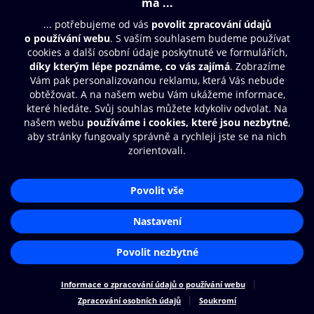
Moje O2 Knihovna
Další zábava
© O2 Czech Republic a.s.
Nákupní řád
Přístupnost
Zásady zpracování osobních údajů
Cookies
Aplikace O2 Knihovna
Nastavení cookies
Čti a poslouchej své e-knihy a
audioknihy rychleji a pohodlněji.
STÁHNOUT