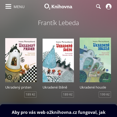
MENU
Frantík Lebeda
Ukradený prsten
Ukradené štěně
Ukradené housle
189 Kč
189 Kč
199 Kč
Obsah ke stažení