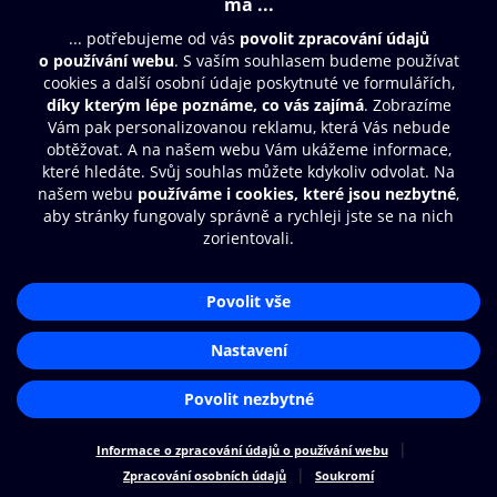
Moje O2 Knihovna
Další zábava
© O2 Czech Republic a.s.
Nákupní řád
Přístupnost
Zásady zpracování osobních údajů
Cookies
Aplikace O2 Knihovna
Nastavení cookies
Čti a poslouchej své e-knihy a
audioknihy rychleji a pohodlněji.
STÁHNOUT