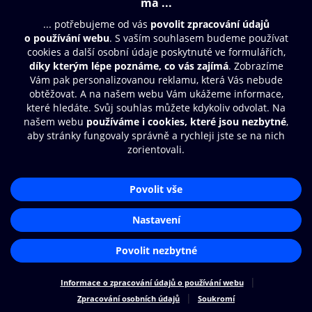
Moje O2 Knihovna
Další zábava
© O2 Czech Republic a.s.
Nákupní řád
Přístupnost
Zásady zpracování osobních údajů
Cookies
Aplikace O2 Knihovna
Nastavení cookies
Čti a poslouchej své e-knihy a
audioknihy rychleji a pohodlněji.
STÁHNOUT