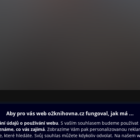
ovna
Další zábava
Oneplay
Oneplay Originály
Sport