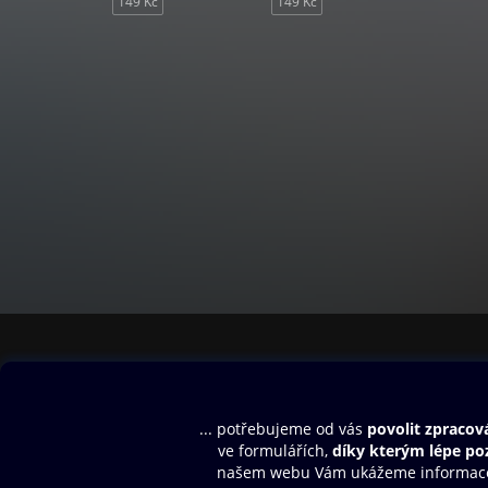
149 Kč
149 Kč
Obsah ke stažení
Moje O2 Knih
Uvítací melodie
Přihlásit se
Aplikace a hry
E-knihy
Dárkový poukaz
SMS/MMS Info
Audioknihy
Nápověda
Blog