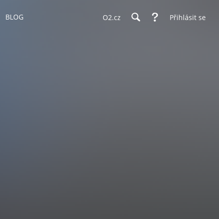
BLOG
O2.cz
Přihlásit se