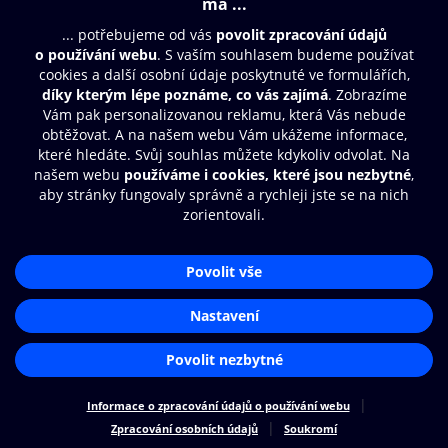
Moje O2 Knihovna
Další zábava
© O2 Czech Republic a.s.
Nákupní řád
Přístupnost
Zásady zpracování osobních údajů
Cookies
Aplikace O2 Knihovna
Nastavení cookies
Čti a poslouchej své e-knihy a
audioknihy rychleji a pohodlněji.
STÁHNOUT