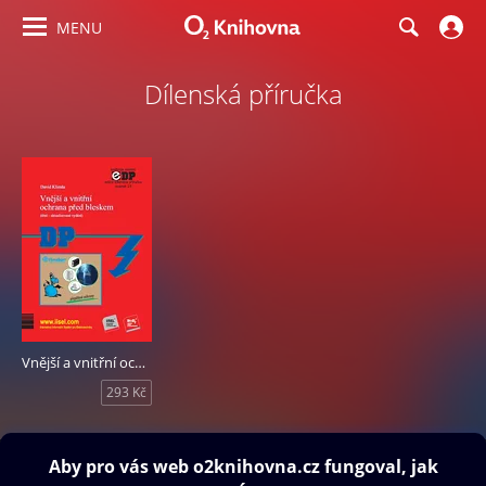
MENU
Dílenská příručka
Vnější a vnitřní ochrana před bleskem
293 Kč
Obsah ke stažení