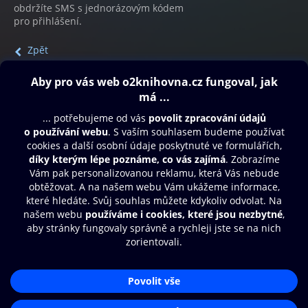
obdržíte SMS s jednorázovým kódem
pro přihlášení.
Zpět
Obsah ke stažení
Moje O2 Knihovna
Další zábava
© O2 Czech Republic a.s.
Nákupní řád
Přístupnost
Aplikace O2 Knihovna
Zásady zpracování osobních údajů