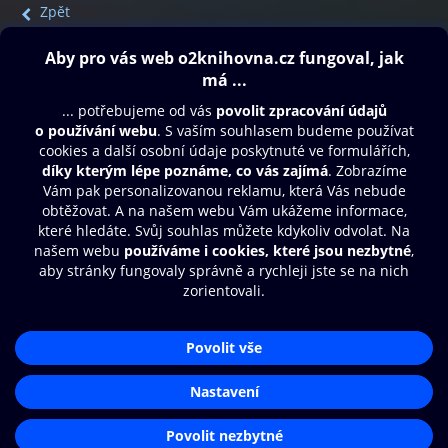
Zpět
Obsah ke stažení
Moje O2 Knihovna
Další zábava
© O2 Czech Republic a.s.
Nákupní řád
Přístupnost
Aplikace O2 Knihovna
Zásady zpracování osobních údajů
Čti a poslouchej své e-knihy a
Cookies
audioknihy rychleji a pohodlněji.
Nastavení cookies