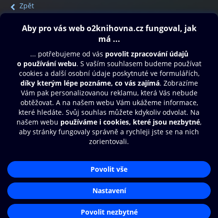
Zpět
Obsah ke stažení
Moje O2 Knihovna
Další zábava
© O2 Czech Republic a.s.
Nákupní řád
Přístupnost
Aplikace O2 Knihovna
Zásady zpracování osobních údajů
Čti a poslouchej své e-knihy a
Cookies
audioknihy rychleji a pohodlněji.
Nastavení cookies