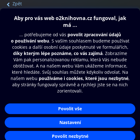
Zpět
Obsah ke stažení
Moje O2 Knihovna
Další zábava
© O2 Czech Republic a.s.
Nákupní řád
Přístupnost
Aplikace O2 Knihovna
Zásady zpracování osobních údajů
Čti a poslouchej své e-knihy a
Cookies
audioknihy rychleji a pohodlněji.
Nastavení cookies