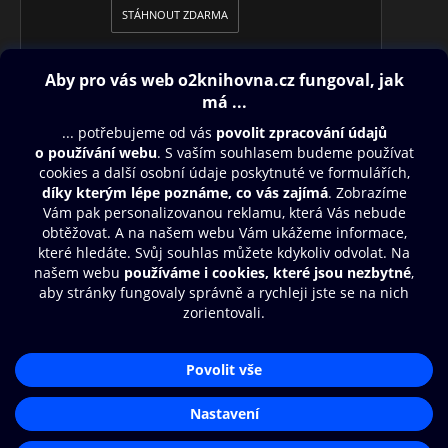
STÁHNOUT ZDARMA
Obsah ke stažení
Moje O2 Knihovna
Další zábava
© O2 Czech Republic a.s.
Nákupní řád
Přístupnost
Aplikace O2 Knihovna
Zásady zpracování osobních údajů
Čti a poslouchej své e-knihy a
Cookies
audioknihy rychleji a pohodlněji.
Nastavení cookies