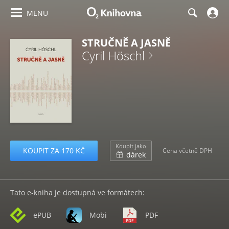
MENU
STRUČNĚ A JASNĚ
Cyril Höschl
Koupit jako
KOUPIT ZA 170 KČ
Cena včetně DPH
dárek
Tato e-kniha je dostupná ve formátech:
ePUB
Mobi
PDF