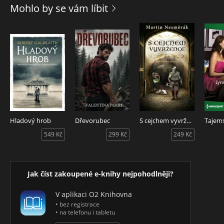
než tři stovky krátkých sloupků Cyrila Höschla z let 2003 až
Mohlo by se vám líbit
2011, které mají zároveň komentující a výkladový charakter a
vznikaly jako odpovědi na otázky čtenářů časopisu Reflex.
Hladový hrob
Dřevorubec
S cejchem vyvržence
549 Kč
299 Kč
249 Kč
Jak číst zakoupené e-knihy nejpohodlněji?
V aplikaci O2 Knihovna
• bez registrace
• na telefonu i tabletu