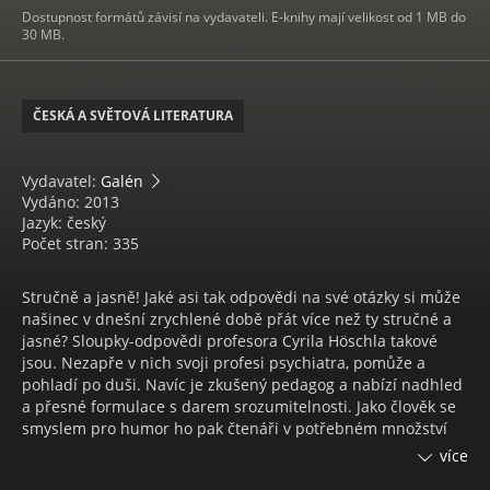
Dostupnost formátů závisí na vydavateli. E-knihy mají velikost od 1 MB do
30 MB.
ČESKÁ A SVĚTOVÁ LITERATURA
Vydavatel:
Galén
Vydáno: 2013
Jazyk: český
Počet stran: 335
Stručně a jasně! Jaké asi tak odpovědi na své otázky si může
našinec v dnešní zrychlené době přát více než ty stručné a
jasné? Sloupky-odpovědi profesora Cyrila Höschla takové
jsou. Nezapře v nich svoji profesi psychiatra, pomůže a
pohladí po duši. Navíc je zkušený pedagog a nabízí nadhled
a přesné formulace s darem srozumitelnosti. Jako člověk se
smyslem pro humor ho pak čtenáři v potřebném množství
dávkuje, má pochopení pro lidské slabosti a přidává přesně
více
vybrané příklady ze života. Kniha Stručně a jasně nabízí více