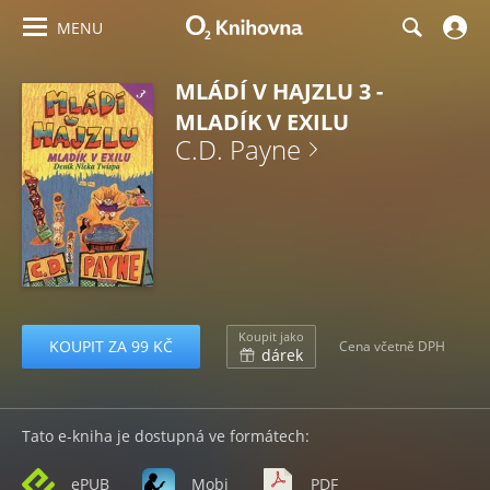
MENU
MLÁDÍ V HAJZLU 3 -
MLADÍK V EXILU
C.D. Payne
Koupit jako
KOUPIT ZA 99 KČ
Cena včetně DPH
dárek
Tato e-kniha je dostupná ve formátech:
ePUB
Mobi
PDF