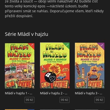
ze života a soucit — obojí velmi nakažlivé! Až budete číst
tento velký komický epos —náctileté úzkosti, buďte
připraveni smát se nahlas. Doporučujeme všem, kteří někdy
přežili dospívání.
Série Mládí v hajzlu
Mládí v hajzlu 1 - Mladík v odboji
Mládí v hajzlu 2 - Mladík v okovech
Mládí v hajzlu 3 - Mladík v exilu
99 Kč
99 Kč
99 Kč