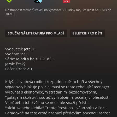
Dostupnost formátů závisí na vydavateli. E-knihy mají velikost od 1 MB do
30 MB.
SOUČASNÁ LITERATURA PRO MLADÉ
BELETRIE PRO DĚTI
Vydavatel:
Jota
Vydáno: 1995
Série:
Mládí v hajzlu
díl 3
Jazyk: český
Počet stran: 216
Když se Nickova rodina rozpadne, město hoří a všechny
výpadovky blokuje policie, musí se tento rebelující teenager
vyrovnat s ekonomickým strádáním, bezdomovstvím,
"gulagem školství", soutěživým otcem a počínající plešatostí.
V průběhu toho všeho se neustále snaží přelstít
"afektovaného debila" Trenta Prestona, svého soka v lásce.
Paradoxně na této cestě nachází především obecnou radost