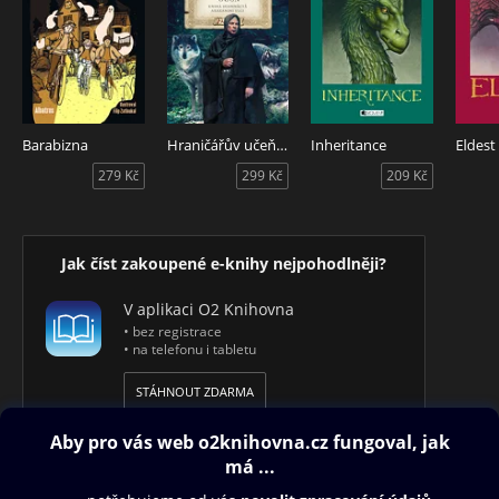
Barabizna
Hraničářův učeň - Kniha sedmnáctá - Arazanini vlci
Inheritance
279 Kč
299 Kč
209 Kč
Jak číst zakoupené e-knihy nejpohodlněji?
V aplikaci O2 Knihovna
• bez registrace
• na telefonu i tabletu
STÁHNOUT ZDARMA