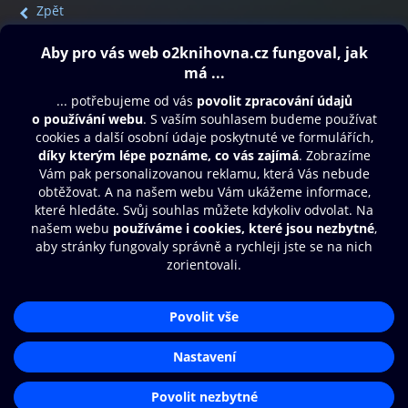
Zpět
Obsah ke stažení
Moje O2 Knihovna
Další zábava
© O2 Czech Republic a.s.
Nákupní řád
Přístupnost
Aplikace O2 Knihovna
Zásady zpracování osobních údajů
Čti a poslouchej své e-knihy a
Cookies
audioknihy rychleji a pohodlněji.
Nastavení cookies