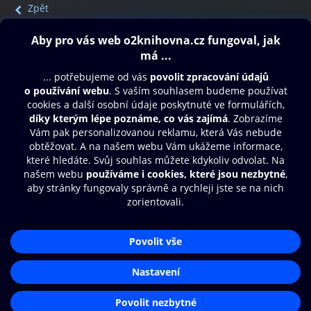
Zpět
Obsah ke stažení
Moje O2 Knihovna
Další zábava
© O2 Czech Republic a.s.
Nákupní řád
Přístupnost
Aplikace O2 Knihovna
Zásady zpracování osobních údajů
Čti a poslouchej své e-knihy a
Cookies
audioknihy rychleji a pohodlněji.
Nastavení cookies