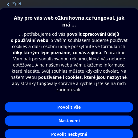
Zpět
Obsah ke stažení
Moje O2 Knihovna
Další zábava
© O2 Czech Republic a.s.
Nákupní řád
Přístupnost
Aplikace O2 Knihovna
Zásady zpracování osobních údajů
Čti a poslouchej své e-knihy a
Cookies
audioknihy rychleji a pohodlněji.
Nastavení cookies