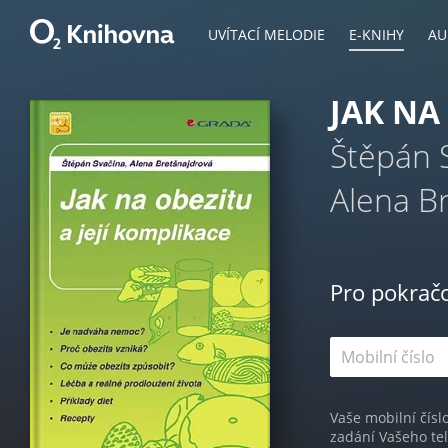
UVÍTACÍ MELODIE
E-KNIHY
AU
JAK NA
Štěpán 
Alena B
Pro pokrač
Vaše mobilní čísl
zadání Vašeho te