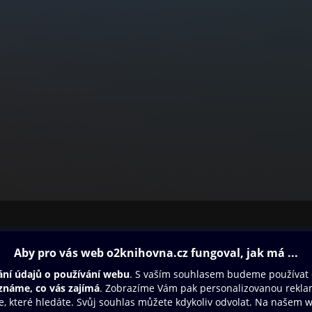
ovna
Další zábava
Oneplay
Oneplay Originály
Sport