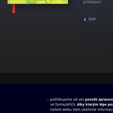
přihlášení.
Zpět
Obsah ke stažení
Moje O2 Knih
Uvítací melodie
Přihlásit se
Aplikace a hry
E-knihy
Dárkový poukaz
SMS/MMS Info
Audioknihy
Nápověda
Blog