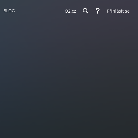
BLOG
O2.cz
Přihlásit se