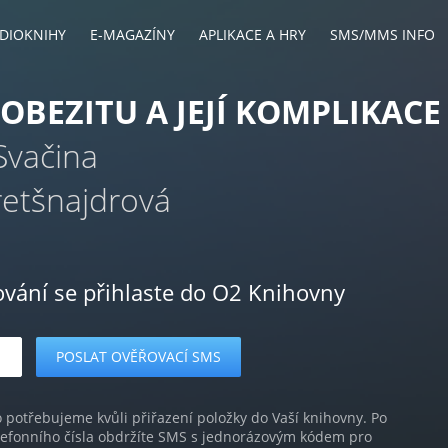
DIOKNIHY
E-MAGAZÍNY
APLIKACE A HRY
SMS/MMS INFO
 OBEZITU A JEJÍ KOMPLIKACE
Svačina
retšnajdrová
ování se přihlaste do O2 Knihovny
o potřebujeme kvůli přiřazení položky do Vaší knihovny. Po
lefonního čísla obdržíte SMS s jednorázovým kódem pro