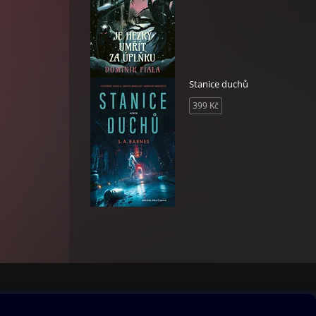
Stanice duchů
399 Kč