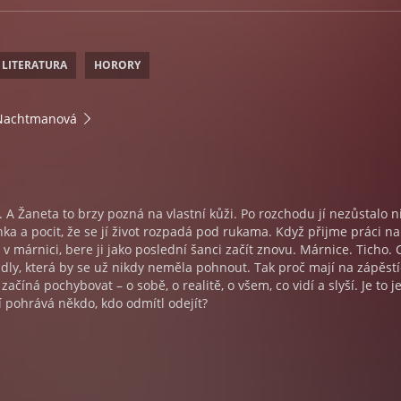
 LITERATURA
HORORY
 Nachtmanová
 A Žaneta to brzy pozná na vlastní kůži. Po rozchodu jí nezůstalo n
ka a pocit, že se jí život rozpadá pod rukama. Když přijme práci na
 márnici, bere ji jako poslední šanci začít znovu. Márnice. Ticho. 
dly, která by se už nikdy neměla pohnout. Tak proč mají na zápěst
ačíná pochybovat – o sobě, o realitě, o všem, co vidí a slyší. Je to je
í pohrává někdo, kdo odmítl odejít?