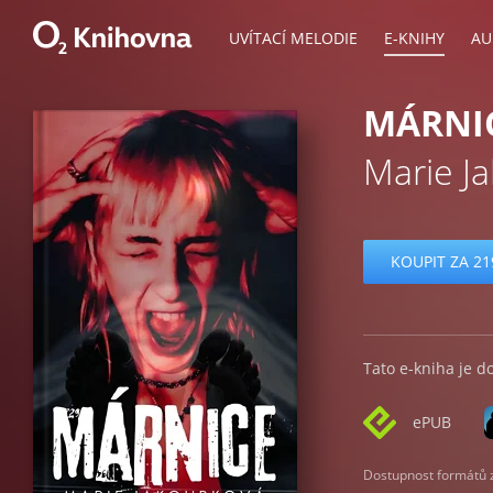
UVÍTACÍ MELODIE
E-KNIHY
AU
MÁRNI
Marie J
KOUPIT ZA 21
Tato e-kniha je d
ePUB
Dostupnost formátů zá