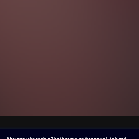
ovna
Další zábava