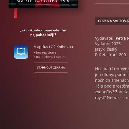
ČESKÁ A SVĚTOVÁ
Jak číst zakoupené e-knihy
nejpohodlněji?
Vydavatel:
Petra
Vydáno: 2026
V aplikaci O2 Knihovna
Jazyk: český
• bez registrace
Počet stran: 200
• na telefonu i tabletu
STÁHNOUT ZDARMA
Noc patří mrtvým.
jen dluhy, podmín
nočních směnách v
Těla pod prostěra
zvonečky? Žaneta z
mysl? Nebo si s n