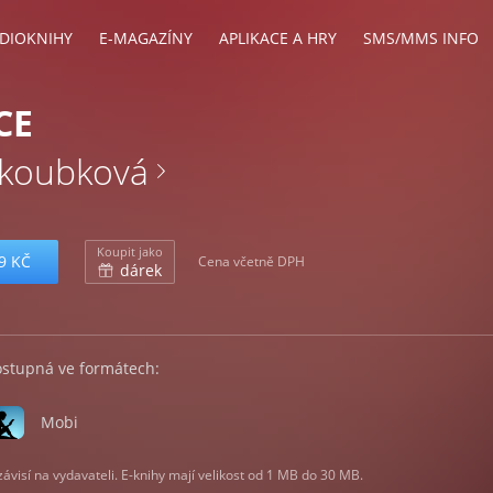
DIOKNIHY
E-MAGAZÍNY
APLIKACE A HRY
SMS/MMS INFO
CE
akoubková
Koupit jako
9 KČ
Cena včetně DPH
dárek
ostupná ve formátech:
Mobi
visí na vydavateli. E-knihy mají velikost od 1 MB do 30 MB.