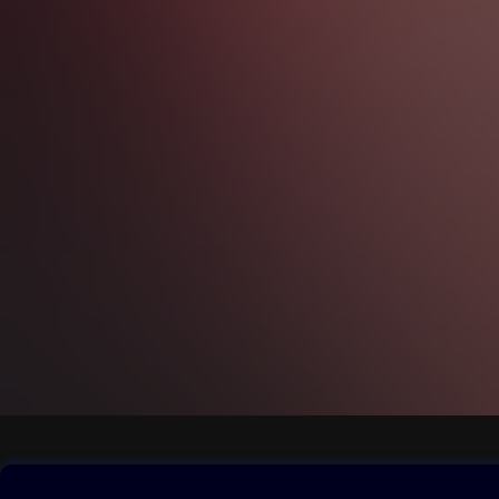
Obsah ke stažení
Moje O2 Knih