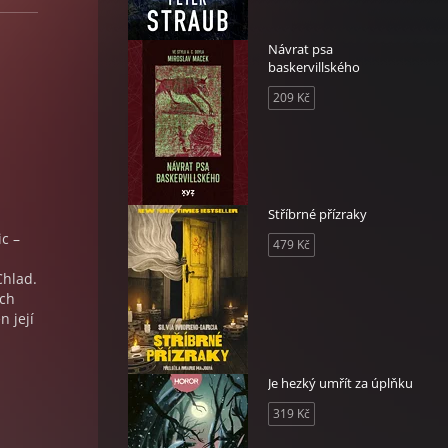
Návrat psa
baskervillského
209 Kč
Stříbrné přízraky
ic –
479 Kč
Chlad.
ích
n její
Je hezký umřít za úplňku
319 Kč