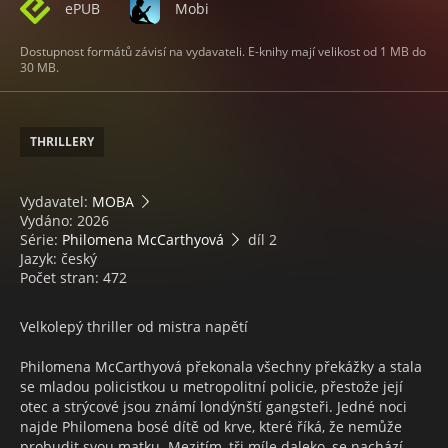
ePUB
Mobi
Dostupnost formátů závisí na vydavateli. E-knihy mají velikost od 1 MB do
30 MB.
THRILLERY
Vydavatel:
MOBA
Vydáno: 2026
Série:
Philomena McCarthyová
díl 2
Jazyk: český
Počet stran: 472
Velkolepý thriller od mistra napětí
Philomena McCarthyová překonala všechny překážky a stala
se mladou policistkou u metropolitní policie, přestože její
otec a strýcové jsou známí londýnští gangsteři. Jedné noci
najde Philomena bosé dítě od krve, které říká, že nemůže
probudit svou matku. Mezitím, tři míle daleko, se nachází