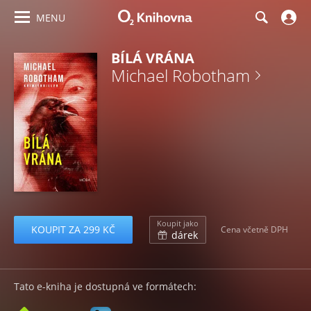
MENU
BÍLÁ VRÁNA
Michael Robotham
Koupit jako
KOUPIT ZA 299 KČ
Cena včetně DPH
dárek
Tato e-kniha je dostupná ve formátech: