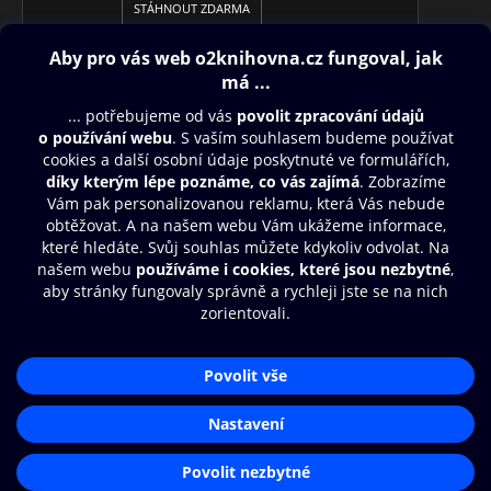
STÁHNOUT ZDARMA
Obsah ke stažení
Moje O2 Knihovna
Další zábava
© O2 Czech Republic a.s.
Nákupní řád
Aplikace O2 Knihovna
Přístupnost
Zásady zpracování osobních údajů
Čti a poslouchej své e-knihy a
audioknihy rychleji a pohodlněji.
Cookies
Nastavení cookies