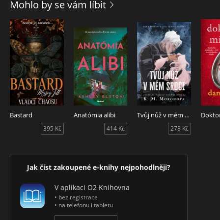
Mohlo by se vám líbit
Bastard
Anatómia alibi
Tvůj nůž v mém srdci
395 Kč
414 Kč
278 Kč
Jak číst zakoupené e-knihy nejpohodlněji?
V aplikaci O2 Knihovna
• bez registrace
• na telefonu i tabletu