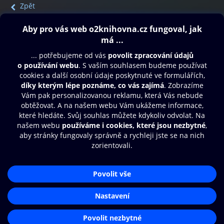
Zpět
Obsah ke stažení
Moje O2 Knihovna
Další zábava
© O2 Czech Republic a.s.
Nákupní řád
Přístupnost
Aplikace O2 Knihovna
Zásady zpracování osobních údajů
Čti a poslouchej své e-knihy a
Cookies
audioknihy rychleji a pohodlněji.
Nastavení cookies