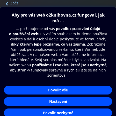
Zpět
Obsah ke stažení
Moje O2 Knihovna
Další zábava
© O2 Czech Republic a.s.
Nákupní řád
Přístupnost
Aplikace O2 Knihovna
Zásady zpracování osobních údajů
Čti a poslouchej své e-knihy a
Cookies
audioknihy rychleji a pohodlněji.
Nastavení cookies