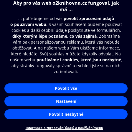
Obsah ke stažení
Moje O2 Knihovna
Další zábava
© O2 Czech Republic a.s.
Nákupní řád
Přístupnost
Aplikace O2 Knihovna
Zásady zpracování osobních údajů
Čti a poslouchej své e-knihy a
Cookies
audioknihy rychleji a pohodlněji.
Nastavení cookies
STÁHNOUT