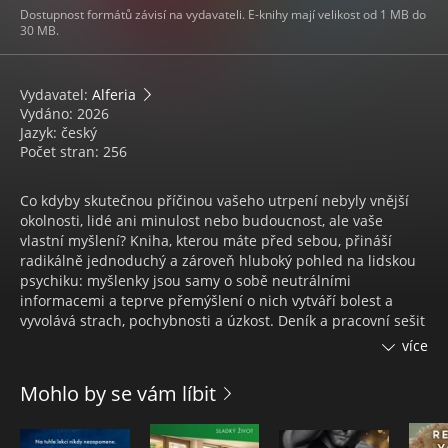
Dostupnost formátů závisí na vydavateli. E-knihy mají velikost od 1 MB do
30 MB.
Vydavatel:
Alferia
Vydáno: 2026
Jazyk: český
Počet stran: 256
Co kdyby skutečnou příčinou vašeho utrpení nebyly vnější
okolnosti, lidé ani minulost nebo budoucnost, ale vaše
vlastní myšlení? Kniha, kterou máte před sebou, přináší
radikálně jednoduchý a zároveň hluboký pohled na lidskou
psychiku: myšlenky jsou samy o sobě neutrálními
informacemi a teprve přemýšlení o nich vytváří bolest a
vyvolává strach, pochybnosti a úzkost. Deník a pracovní sešit
Utiš svou mysl a osvoboď se od úzkosti nabízí srozumitelné a
více
okamžitě použitelné techniky ke zklidnění mysli a
postupného zbavení se duševního utrpení. Je praktickým
Mohlo by se vám líbit
průvodcem pro každého, kdo se cítí zahlcen tlakem, stresem
či nároky současné doby a hledá jednoduchou, ale účinnou
cestu k osvobození se od mentální bolesti.