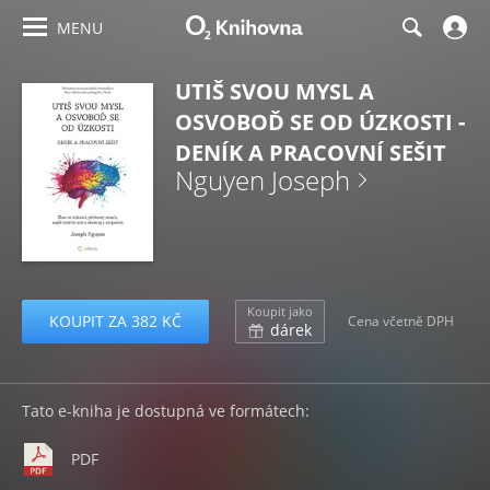
MENU
UTIŠ SVOU MYSL A
OSVOBOĎ SE OD ÚZKOSTI -
DENÍK A PRACOVNÍ SEŠIT
Nguyen Joseph
Koupit jako
KOUPIT ZA 382 KČ
Cena včetně DPH
dárek
Tato e-kniha je dostupná ve formátech:
PDF