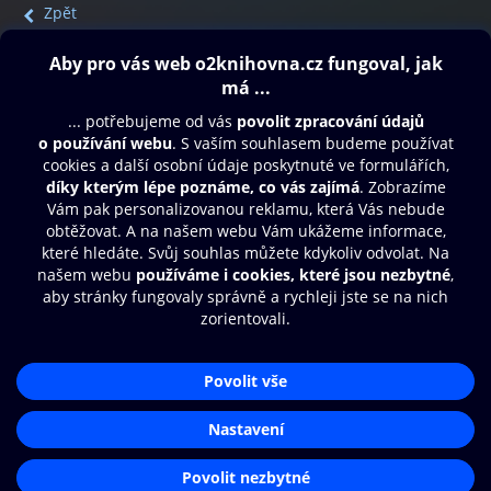
Zpět
Obsah ke stažení
Moje O2 Knihovna
Další zábava
© O2 Czech Republic a.s.
Nákupní řád
Přístupnost
Aplikace O2 Knihovna
Zásady zpracování osobních údajů
Čti a poslouchej své e-knihy a
Cookies
audioknihy rychleji a pohodlněji.
Nastavení cookies