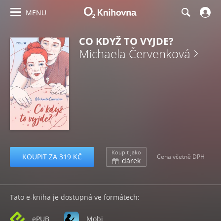
MENU
CO KDYŽ TO VYJDE?
Michaela Červenková
Koupit jako
KOUPIT ZA 319 KČ
Cena včetně DPH
dárek
Tato e-kniha je dostupná ve formátech:
ePUB
Mobi