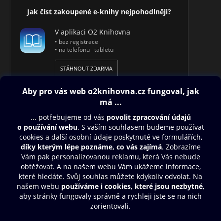
Jak číst zakoupené e-knihy nejpohodlněji?
V aplikaci O2 Knihovna
• bez registrace
• na telefonu i tabletu
STÁHNOUT ZDARMA
Obsah ke stažení
Moje O2 Knihovna
Další zábava
© O2 Czech Republic a.s.