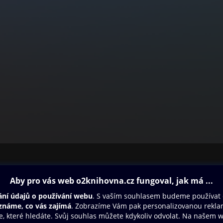
ovna
Další zábava
Oneplay
Oneplay Originály
Sport