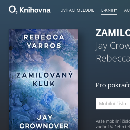
UVÍTACÍ MELODIE
E-KNIHY
AU
ZAMIL
Jay Cro
Rebecca
Pro pokrač
Vaše mobilní čísl
zadání Vašeho te