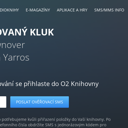
DIOKNIHY
E-MAGAZÍNY
APLIKACE A HRY
SMS/MMS INFO
OVANÝ KLUK
wnover
 Yarros
ování se přihlaste do O2 Knihovny
o potřebujeme kvůli přiřazení položky do Vaší knihovny. Po
lefonního čísla obdržíte SMS s jednorázovým kódem pro