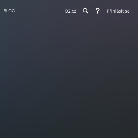
BLOG
O2.cz
Přihlásit se