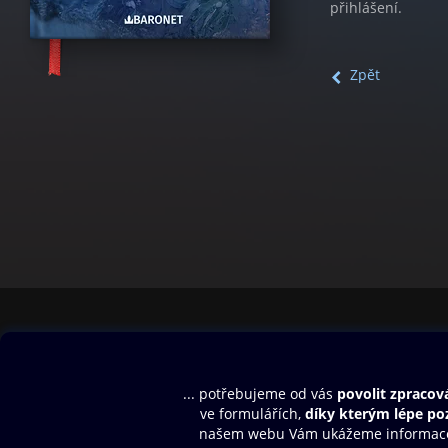
přihlášení.
Zpět
Obsah ke stažení
Moje O2 Knih
Uvítací melodie
Přihlásit se
Aplikace a hry
E-knihy
Dárkový poukaz
SMS/MMS Info
Audioknihy
Nápověda
Blog