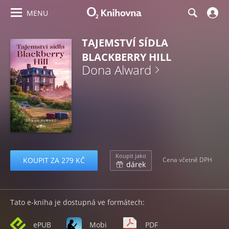
MENU
TAJEMSTVÍ SÍDLA
BLACKBERRY HILL
Dona Alward
Koupit jako
KOUPIT ZA 279 KČ
Cena včetně DPH
dárek
Tato e-kniha je dostupná ve formátech:
ePUB
Mobi
PDF