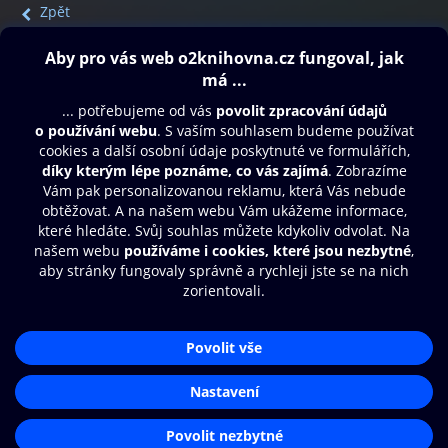
Zpět
Obsah ke stažení
Moje O2 Knihovna
Další zábava
© O2 Czech Republic a.s.
Nákupní řád
Přístupnost
Aplikace O2 Knihovna
Zásady zpracování osobních údajů
Čti a poslouchej své e-knihy a
Cookies
audioknihy rychleji a pohodlněji.
Nastavení cookies