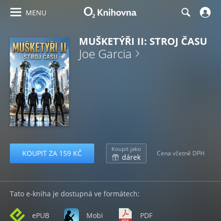
MENU
MUŠKETÝŘI II: STROJ ČASU
Joe Garcia
Koupit jako
KOUPIT ZA 159 KČ
Cena včetně DPH
dárek
Tato e-kniha je dostupná ve formátech:
ePUB
Mobi
PDF