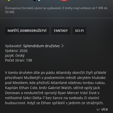
Dostupnost formátů závisí na vydavateli. E-knihy mají velikost od 1 MB do
30 MB.
NAPĚTÍ, DOBRODRUŽSTVÍ
FANTASY
SCI-FI
Vydavatel:
Splendidum družstvo
Vydáno: 2026
Jazyk: český
Počet stran: 198
V tomto druhém díle po pádu Atlantidy skončili čtyři přátelé
přezdívaní Mušketýři v podzemním městě ukrytém hluboko
pod Mexikem, kde přeživší Atlanťané vládnou tvrdou rukou.
Kapitán Ethan Cole, kněz Gabriel Walsh, věčně opilý Jack
Donovan a neskutečně sprostý Ryan Mercer tráví život v
nelítostné Sekci Delta-7 bez šance na svobodu či vlastní
budoucnost. Když se Ethan spřátelí s jedním ze strážných,
odhalí existenci tajného Stroje času i neuvěřitelné informace
více
o jeho skutečné síle. Mušketýři se rozhodnou riskovat vše a