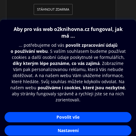
STÁHNOUT ZDARMA
Obsah ke stažení
Moje O2 Knihovna
Další zábava
© O2 Czech Republic a.s.
Nákupní řád
Přístupnost
Aplikace O2 Knihovna
Zásady zpracování osobních údajů
Čti a poslouchej své e-knihy a
Cookies