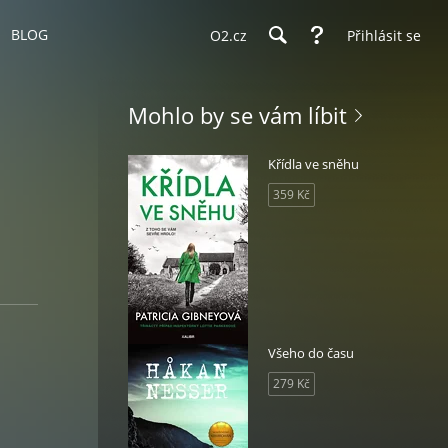
BLOG
O2.cz
Přihlásit se
Mohlo by se vám líbit
Křídla ve sněhu
359 Kč
Všeho do času
279 Kč