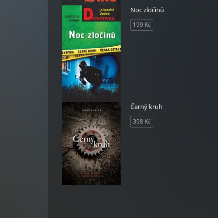
Noc zločinů
199 Kč
Černý kruh
398 Kč