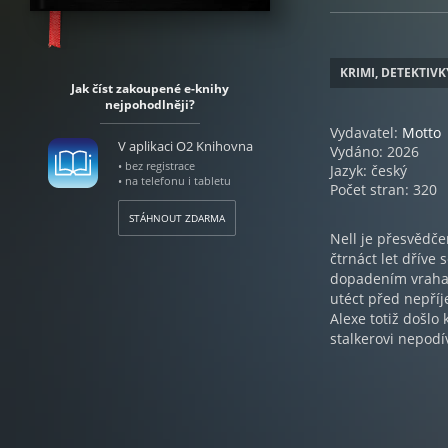
KRIMI, DETEKTIVK
Jak číst zakoupené e-knihy
nejpohodlněji?
Vydavatel:
Motto
V aplikaci O2 Knihovna
Vydáno: 2026
• bez registrace
Jazyk: český
• na telefonu i tabletu
Počet stran: 320
STÁHNOUT ZDARMA
Nell je přesvědče
čtrnáct let dříve 
dopadením vraha m
utéct před nepříje
Alexe totiž došlo
stalkerovi nepodív