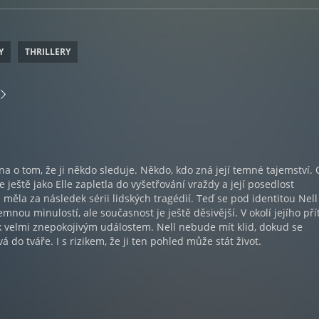
Y
THRILLERY
na o tom, že ji někdo sleduje. Někdo, kdo zná její temné tajemství. 
se ještě jako Elle zapletla do vyšetřování vraždy a její posedlost
ěla za následek sérii lidských tragédií. Teď se pod identitou Nell
mnou minulostí, ale současnost je ještě děsivější. V okolí jejího pří
 k velmi znepokojivým událostem. Nell nebude mít klid, dokud se
á do tváře. I s rizikem, že ji ten pohled může stát život.