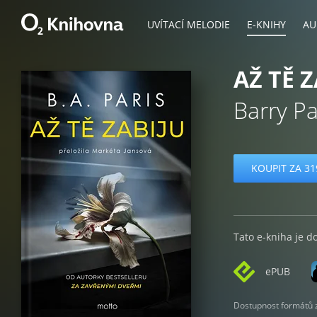
UVÍTACÍ MELODIE
E-KNIHY
AU
AŽ TĚ 
Barry Pa
KOUPIT ZA 31
Tato e-kniha je d
ePUB
Dostupnost formátů zá