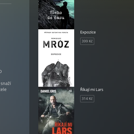
Expozice
399 Kč
O
 snaží
tele
Říkají mi Lars
314 Kč